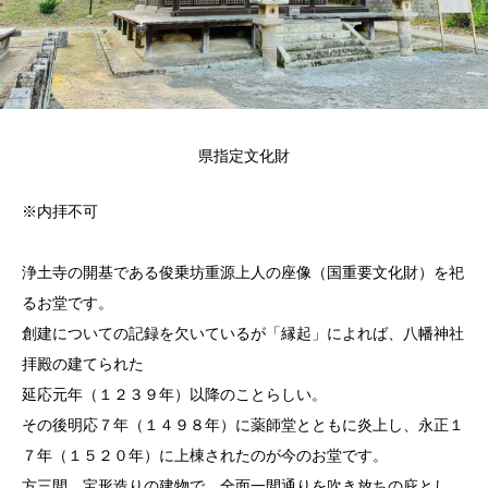
県指定文化財
※内拝不可
浄土寺の開基である俊乗坊重源上人の座像（国重要文化財）を祀
るお堂です。
創建についての記録を欠いているが「縁起」によれば、八幡神社
拝殿の建てられた
延応元年（１２３９年）以降のことらしい。
その後明応７年（１４９８年）に薬師堂とともに炎上し、永正１
７年（１５２０年）に上棟されたのが今のお堂です。
方三間、宝形造りの建物で、全面一間通りを吹き放ちの庇とし、