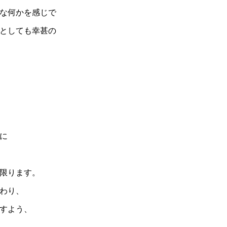
な何かを感じで
としても幸甚の
間に
限ります。
変わり、
ますよう、